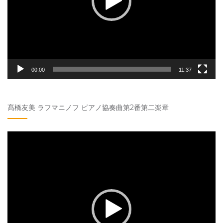
ー
00:00
11:37
髙橋友美 ラフマニノフ ピアノ協奏曲第2番第二楽章
動
画
プ
レ
ー
ヤ
ー