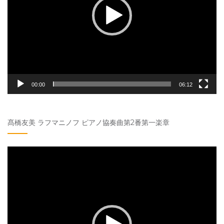
ヤ
ー
00:00
06:12
髙橋友美 ラフマニノフ ピアノ協奏曲第2番第一楽章
動
画
プ
レ
ー
ヤ