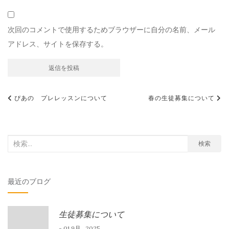
次回のコメントで使用するためブラウザーに自分の名前、メール
アドレス、サイトを保存する。
投
ぴあの プレレッスンについて
春の生徒募集について
稿
ナ
ビ
検
検索
索
ゲ
対
ー
最近のブログ
象:
シ
ョ
生徒募集について
ン
- 01 9月 , 2025