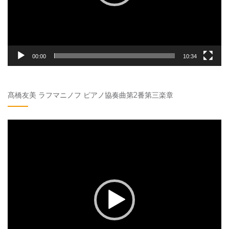
00:00
10:34
髙橋友美 ラフマニノフ ピアノ協奏曲第2番第三楽章
動
画
プ
レ
ー
ヤ
ー