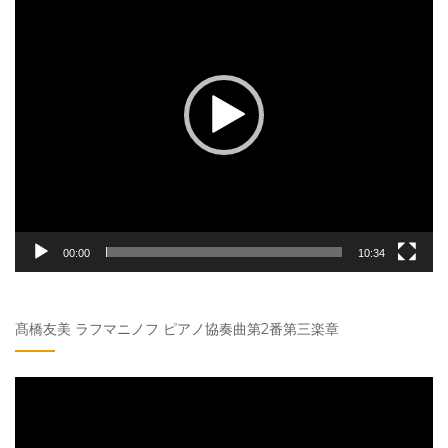
プ
レ
ー
ヤ
ー
00:00
10:34
髙橋友美 ラフマニノフ ピアノ協奏曲第2番第三楽章
動
画
プ