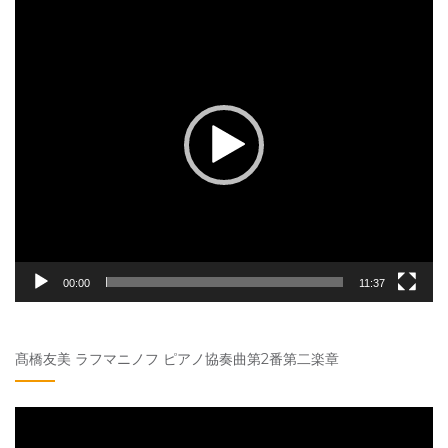
動
画
プ
レ
ー
ヤ
ー
00:00
11:37
髙橋友美 ラフマニノフ ピアノ協奏曲第2番第二楽章
動
画