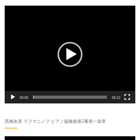
動
画
プ
レ
ー
ヤ
ー
00:00
06:12
髙橋友美 ラフマニノフ ピアノ協奏曲第2番第一楽章