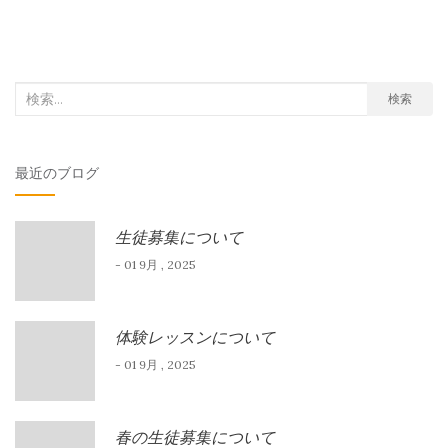
検
検索
索
対
最近のブログ
象:
生徒募集について
- 01 9月 , 2025
体験レッスンについて
- 01 9月 , 2025
春の生徒募集について