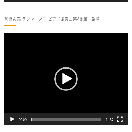
髙橋友美 ラフマニノフ ピアノ協奏曲第2番第一楽章
動
画
プ
レ
ー
ヤ
ー
00:00
11:37