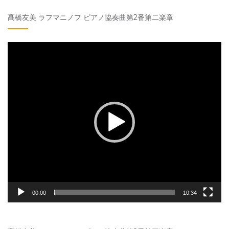
髙橋友美 ラフマニノフ ピアノ協奏曲第2番第二楽章
動
画
プ
レ
ー
ヤ
ー
00:00
10:34