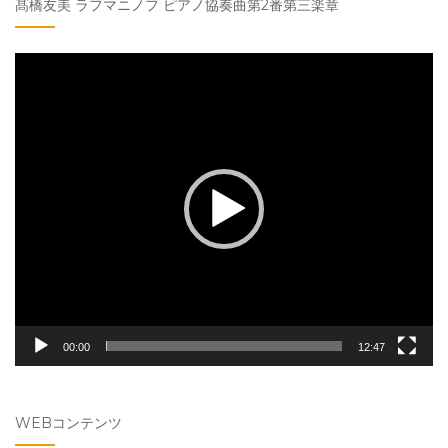
髙橋友美 ラフマニノフ ピアノ協奏曲第2番第三楽章
動
画
プ
レ
ー
ヤ
ー
00:00
12:47
WEBコンテンツ