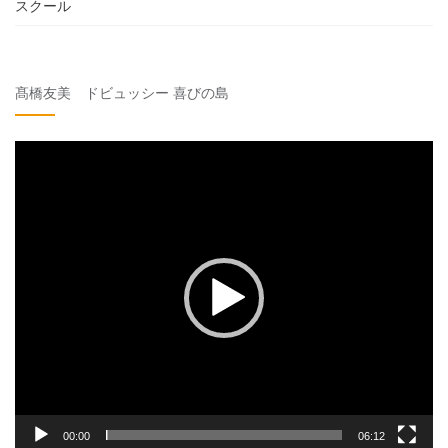
スクール
髙橋友美 ドビュッシー 喜びの島
動
画
プ
レ
ー
ヤ
ー
00:00
06:12