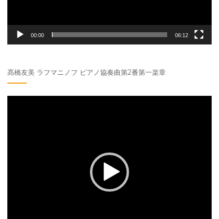
00:00
06:12
髙橋友美 ラフマニノフ ピアノ協奏曲第2番第一楽章
動
画
プ
レ
ー
ヤ
ー