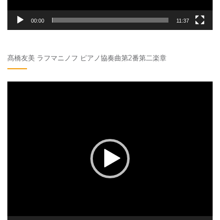
00:00
11:37
髙橋友美 ラフマニノフ ピアノ協奏曲第2番第二楽章
動
画
プ
レ
ー
ヤ
ー