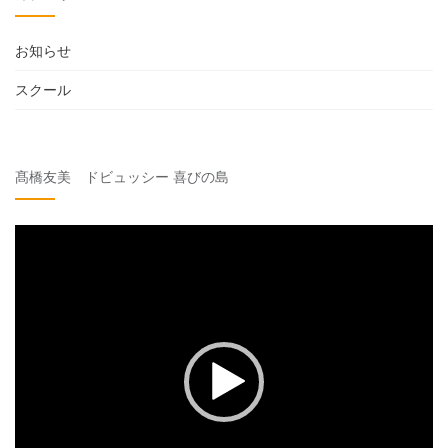
お知らせ
スクール
髙橋友美 ドビュッシー 喜びの島
動
画
プ
レ
ー
ヤ
ー