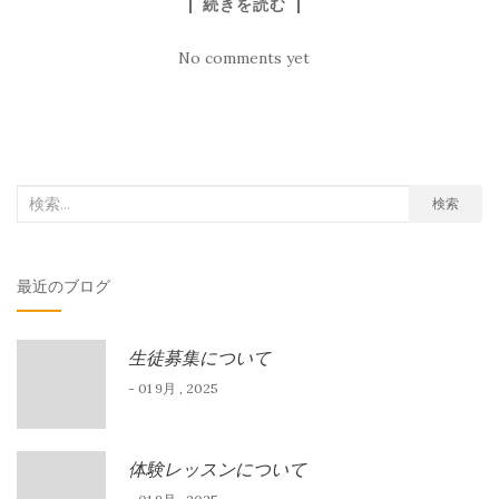
続きを読む
No comments yet
検
検索
索
対
最近のブログ
象:
生徒募集について
- 01 9月 , 2025
体験レッスンについて