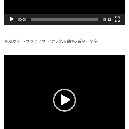
00:00
06:12
髙橋友美 ラフマニノフ ピアノ協奏曲第2番第一楽章
動
画
プ
レ
ー
ヤ
ー