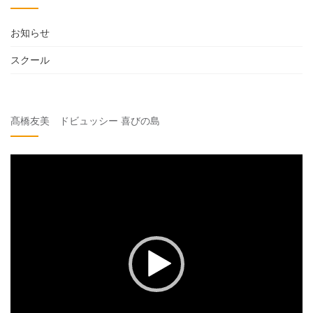
お知らせ
スクール
髙橋友美 ドビュッシー 喜びの島
動
画
プ
レ
ー
ヤ
ー