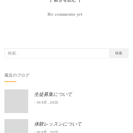
No comments yet
検
検索
索
対
最近のブログ
象:
生徒募集について
- 01 9月 , 2025
体験レッスンについて
- 01 9月 , 2025