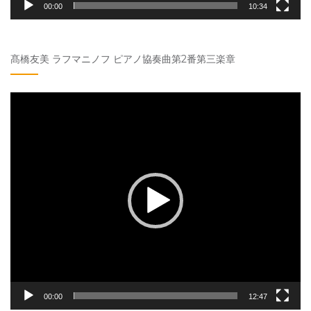
00:00
10:34
髙橋友美 ラフマニノフ ピアノ協奏曲第2番第三楽章
動
画
プ
レ
ー
ヤ
ー
00:00
12:47