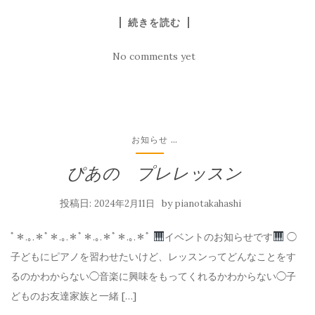
続きを読む
No comments yet
...
お知らせ
ぴあの プレレッスン
投稿日:
by
2024年2月11日
pianotakahashi
ﾟ＊.｡.＊ﾟ＊.｡.＊ﾟ＊.｡.＊ﾟ＊.｡.＊ﾟ
イベントのお知らせです
◯
子どもにピアノを習わせたいけど、レッスンってどんなことをす
るのかわからない◯音楽に興味をもってくれるかわからない◯子
どものお友達家族と一緒 […]