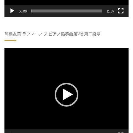
00:00
11:37
髙橋友美 ラフマニノフ ピアノ協奏曲第2番第二楽章
動
画
プ
レ
ー
ヤ
ー