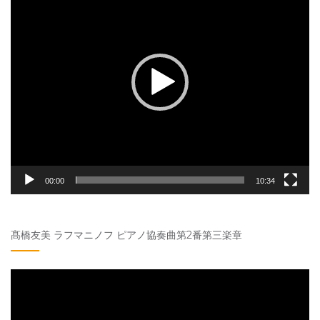
プ
レ
ー
ヤ
ー
00:00
10:34
髙橋友美 ラフマニノフ ピアノ協奏曲第2番第三楽章
動
画
プ