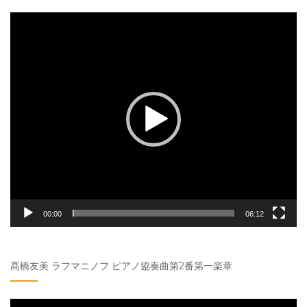
動
画
プ
レ
ー
ヤ
ー
00:00
06:12
髙橋友美 ラフマニノフ ピアノ協奏曲第2番第一楽章