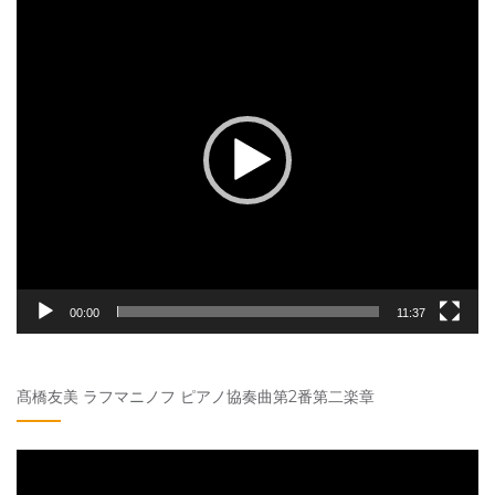
動
画
プ
レ
ー
ヤ
ー
00:00
11:37
髙橋友美 ラフマニノフ ピアノ協奏曲第2番第二楽章
動
画