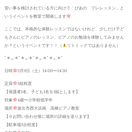
習い事を検討されている方に向けて「ぴあの プレレッスン」と
いうイベントを教室で開催します
ここでは、本格的な体験レッスンではないけれど、少しだけ子ど
もさんにピアノのレッスン、ピアノのお勉強を体験してみません
か？というイベントです！！（
リトミックではありません）
ﾟ＊.｡.＊ﾟ＊.｡.＊ﾟ＊.｡.＊ﾟ＊.｡.＊ﾟ
日時
3月9日（土）14:00〜14:30
定員
3組程度
【保護者1名、子ども1名を1組とします】
対象
4歳〜小学校低学年
場所
坂出市西大浜南 高橋ピアノ教室
【※お問い合わせ後に場所の詳細を送ります】
【駐車場3台程度】