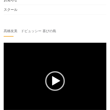
スクール
髙橋友美 ドビュッシー 喜びの島
動
画
プ
レ
ー
ヤ
ー