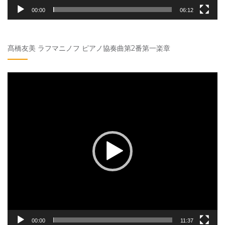
00:00
06:12
髙橋友美 ラフマニノフ ピアノ協奏曲第2番第一楽章
動
画
プ
レ
ー
ヤ
ー
00:00
11:37