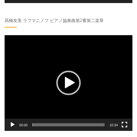
髙橋友美 ラフマニノフ ピアノ協奏曲第2番第二楽章
動
画
プ
レ
ー
ヤ
ー
00:00
10:34