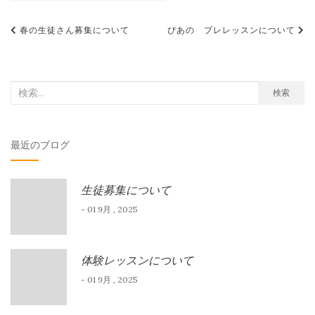
投
春の生徒さん募集について
ぴあの プレレッスンについて
稿
ナ
ビ
検
検索
索
ゲ
対
ー
最近のブログ
象:
シ
ョ
生徒募集について
ン
- 01 9月 , 2025
体験レッスンについて
- 01 9月 , 2025