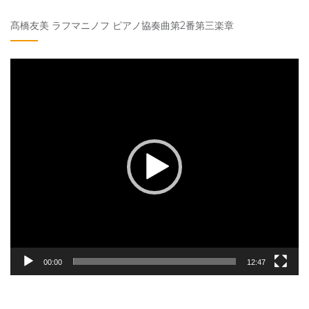
髙橋友美 ラフマニノフ ピアノ協奏曲第2番第三楽章
動
画
プ
レ
ー
ヤ
ー
00:00
12:47