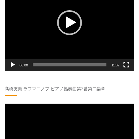
レ
ー
ヤ
ー
00:00
11:37
髙橋友美 ラフマニノフ ピアノ協奏曲第2番第二楽章
動
画
プ
レ