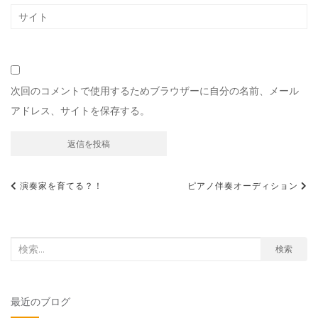
次回のコメントで使用するためブラウザーに自分の名前、メール
アドレス、サイトを保存する。
投
演奏家を育てる？！
ピアノ伴奏オーディション
稿
ナ
ビ
検
検索
索
ゲ
対
ー
最近のブログ
象:
シ