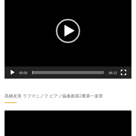
プ
レ
ー
ヤ
ー
00:00
06:12
髙橋友美 ラフマニノフ ピアノ協奏曲第2番第一楽章
動
画
プ