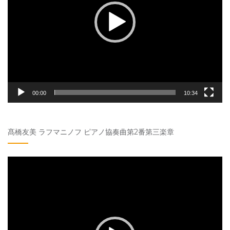
ー
ヤ
ー
00:00
10:34
髙橋友美 ラフマニノフ ピアノ協奏曲第2番第三楽章
動
画
プ
レ
ー