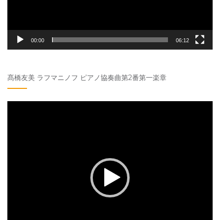
00:00
06:12
髙橋友美 ラフマニノフ ピアノ協奏曲第2番第一楽章
動
画
プ
レ
ー
ヤ
ー