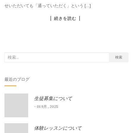
せいただいても「通っていただく」という […]
続きを読む
検
検索
索
対
最近のブログ
象:
生徒募集について
- 01 9月 , 2025
体験レッスンについて