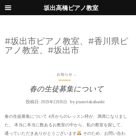
坂出高橋ピアノ教室
#坂出市ピアノ教室、#香川県ピ
アノ教室、#坂出市
...
お知らせ
春の生徒募集について
投稿日:
by
2025年2月15日
pianotakahashi
春の生徒募集について 4月からのレッスン枠が、満席になりまし
た。 本当に本当に数あるお教室の中から、私の教室を探して、
通っていただきありがとうございます
そのため、お問い合わ