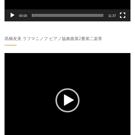
00:00
11:37
髙橋友美 ラフマニノフ ピアノ協奏曲第2番第二楽章
動
画
プ
レ
ー
ヤ
ー