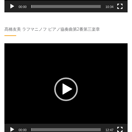
00:00
10:34
髙橋友美 ラフマニノフ ピアノ協奏曲第2番第三楽章
動
画
プ
レ
ー
ヤ
ー
00:00
12:47