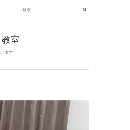
せ
ノ教室
ています