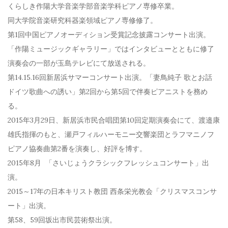
くらしき作陽大学音楽学部音楽学科ピアノ専修卒業。
同大学院音楽研究科器楽領域ピアノ専修修了。
第1回中国ピアノオーディション受賞記念披露コンサート出演。
「作陽ミュージックギャラリー」ではインタビューとともに修了
演奏会の一部が玉島テレビにて放送される。
第14.15.16回新居浜サマーコンサート出演。「妻鳥純子 歌とお話
ドイツ歌曲への誘い」第2回から第5回で伴奏ピアニストを務め
る。
2015年3月29日、新居浜市民合唱団第10回定期演奏会にて、渡邉康
雄氏指揮のもと、瀬戸フィルハーモニー交響楽団とラフマニノフ
ピアノ協奏曲第2番を演奏し、好評を博す。
2015年8月 「さいじょうクラシックフレッシュコンサート」出
演。
2015～17年の日本キリスト教団 西条栄光教会「クリスマスコンサ
ート」出演。
第58、59回坂出市民芸術祭出演。